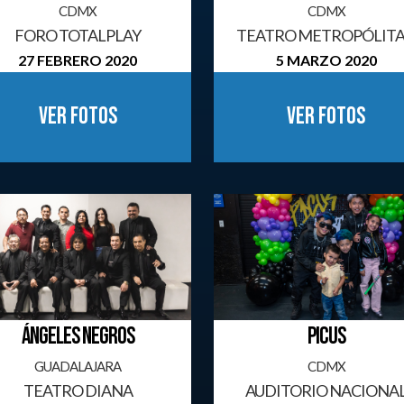
CDMX
CDMX
FORO TOTALPLAY
TEATRO METROPÓLIT
27 FEBRERO 2020
5 MARZO 2020
Ver fotos
Ver fotos
ÁNGELES NEGROS
PICUS
GUADALAJARA
CDMX
TEATRO DIANA
AUDITORIO NACIONA